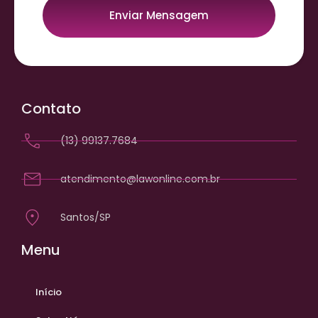
Enviar Mensagem
Contato
(13) 99137.7684
atendimento@lawonline.com.br
Santos/SP
Menu
Início