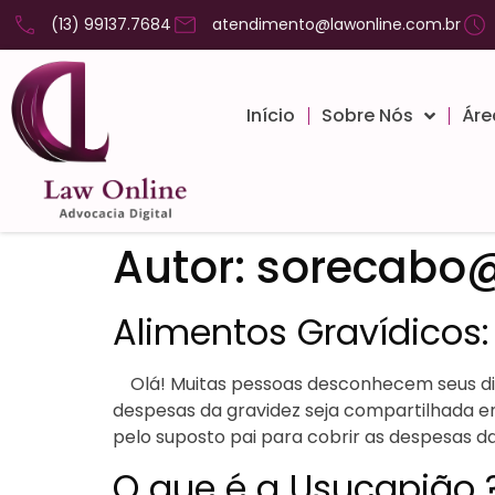
(13) 99137.7684
atendimento@lawonline.com.br
Início
Sobre Nós
Áre
Autor:
sorecabo
Alimentos Gravídicos: 
Olá! Muitas pessoas desconhecem seus direi
despesas da gravidez seja compartilhada en
pelo suposto pai para cobrir as despesas da
O que é a Usucapião 