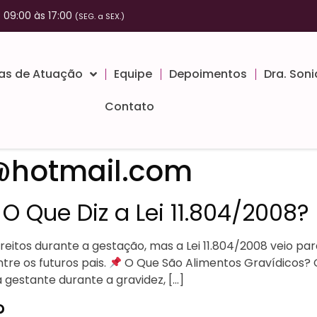
09:00 às 17:00
(SEG. a SEX.)
as de Atuação
Equipe
Depoimentos
Dra. Son
Contato
@hotmail.com
O Que Diz a Lei 11.804/2008?
tos durante a gestação, mas a Lei 11.804/2008 veio para
tre os futuros pais.
O Que São Alimentos Gravídicos? O
 gestante durante a gravidez, […]
?