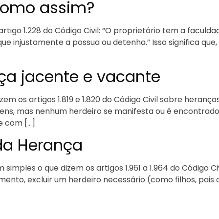
Como assim?
artigo 1.228 do Código Civil: “O proprietário tem a faculda
que injustamente a possua ou detenha.” Isso significa q
ça jacente e vacante
em os artigos 1.819 e 1.820 do Código Civil sobre heranç
ens, mas nenhum herdeiro se manifesta ou é encontrado. 
e com […]
da Herança
 simples o que dizem os artigos 1.961 a 1.964 do Código C
ento, excluir um herdeiro necessário (como filhos, pais o